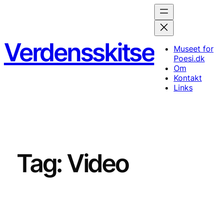
Spring
til
indhold
Verdensskitse
Museet for
Poesi.dk
Om
Kontakt
Links
Tag:
Video