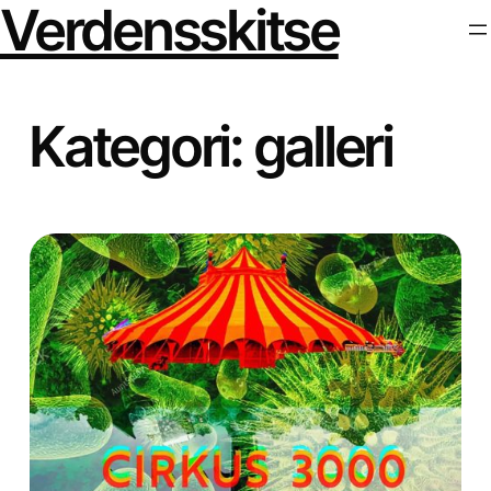
Verdensskitse
Spring
til
indhold
Kategori:
galleri