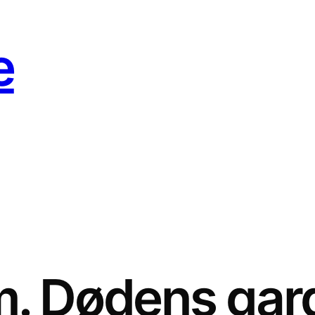
e
(m. Dødens ga