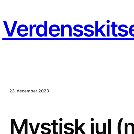
Spring
til
indhold
Verdensskits
23. december 2023
Mystisk jul 