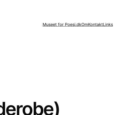
Museet for Poesi.dk
Om
Kontakt
Links
rderobe)