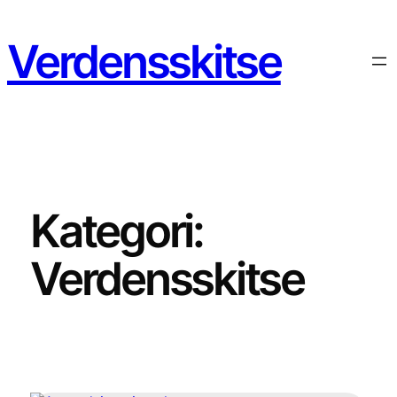
Spring
til
Verdensskitse
indhold
Kategori:
Verdensskitse