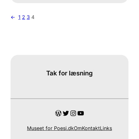
←
1
2
3
4
Tak for læsning
WordPress
Twitter
Instagram
YouTube
Museet for Poesi.dk
Om
Kontakt
Links